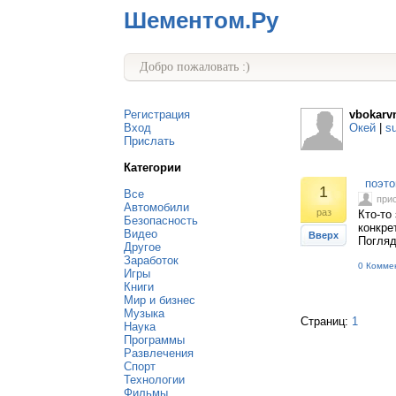
Шементом.Ру
Добро пожаловать :)
Регистрация
vbokarv
Вход
Окей
|
s
Прислать
Категории
поэтом
1
Все
при
Автомобили
раз
Кто-то
Безопасность
конкре
Видео
Вверх
Погляд
Другое
Заработок
0 Комме
Игры
Книги
Мир и бизнес
Музыка
Страниц:
1
Наука
Программы
Развлечения
Спорт
Технологии
Фильмы