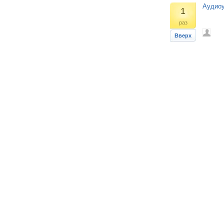
Аудиоу
1
раз
Вверх