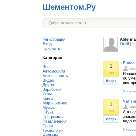
Шементом.Ру
Добро пожаловать :)
Регистрация
Alderma
Вход
Окей
|
s
Прислать
Категории
Видео 
1
Все
при
Автомобили
раз
Наважд
Безопасность
об уме
Видео
Вверх
виктор
Другое
Заработок
0 Комме
Игры
Книги
Чат зн
Мир и бизнес
1
при
Музыка
раз
А я на
Наука
знаком
Программы
Вверх
надо б
Развлечения
Спорт
0 Комме
Технологии
Фильмы