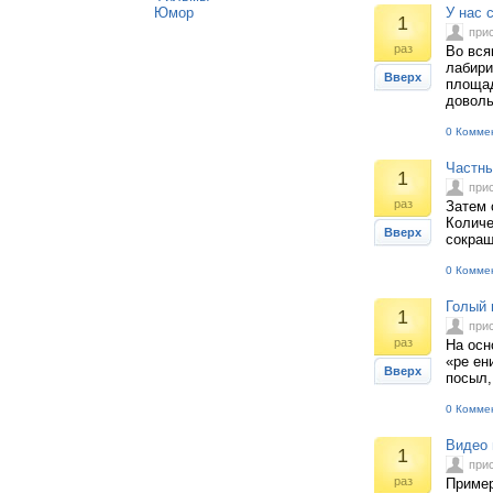
Юмор
У нас 
1
при
раз
Во вся
лабири
Вверх
площад
доволь
0 Комме
Частны
1
при
раз
Затем 
Количе
Вверх
сокращ
0 Комме
Голый 
1
при
раз
На осн
«ре ен
Вверх
посыл,
0 Комме
Видео 
1
при
раз
Пример