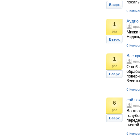
посапы
Вверх
0 Комме
Аудио 
1
при
раз
Микки 
Ниджад
Вверх
0 Комме
Все кр
1
при
раз
Она бы
обраба
Вверх
поверн
бессты
0 Комме
сайт о
6
при
раз
Во дво
голубо
Вверх
переде
низкой
6 Комме