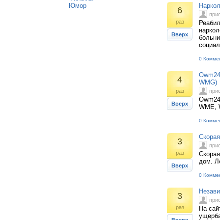
Юмор
Наркол
6
при
раз
Реабил
наркол
Вверх
больни
социал
0 Комме
Owm24
4
WMG)
раз
при
Owm24
Вверх
WME,
0 Комме
Скорая
3
при
раз
Скорая
дом. Л
Вверх
0 Комме
Незави
3
при
раз
На сай
ущерба