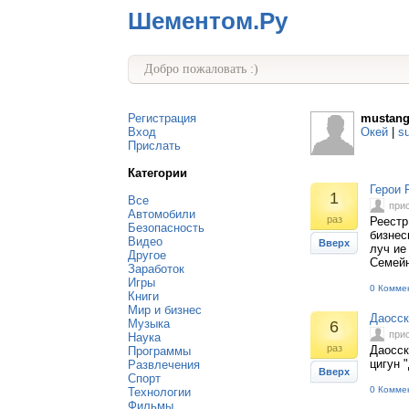
Шементом.Ру
Добро пожаловать :)
Регистрация
mustang
Вход
Окей
|
s
Прислать
Категории
Герои 
1
Все
при
Автомобили
раз
Реестр
Безопасность
бизнес
Видео
Вверх
луч ие
Другое
Семейн
Заработок
Игры
0 Комме
Книги
Мир и бизнес
Даосск
Музыка
6
при
Наука
раз
Даосск
Программы
цигун 
Развлечения
Вверх
Спорт
0 Комме
Технологии
Фильмы