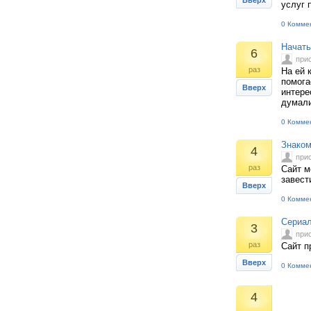
Вверх
услуг 
0 Комме
Начать
6
при
раз
На ей 
помога
Вверх
интере
думали
0 Комме
Знаком
4
при
раз
Сайт 
завест
Вверх
0 Комме
Сериал
3
при
раз
Сайт п
Вверх
0 Комме
4