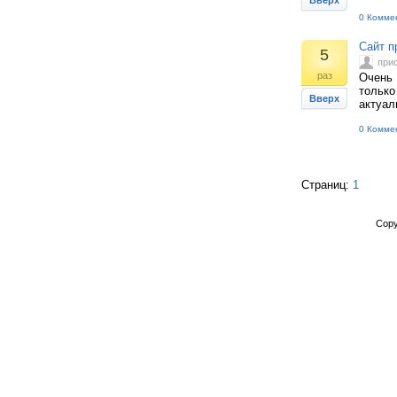
Вверх
0 Комме
Сайт п
5
при
раз
Очень 
только
Вверх
актуал
0 Комме
Страниц:
1
Copy