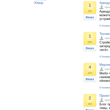
Юмор
Аренда
1
при
раз
Аренда
можете
Вверх
устраи
0 Комме
Техник
1
при
раз
Стройм
загоро
Вверх
«всё».
0 Комме
Мерлин
4
при
раз
Merlin
свежие
Вверх
обновл
0 Комме
Проект
2
при
раз
Блог п
темы, 