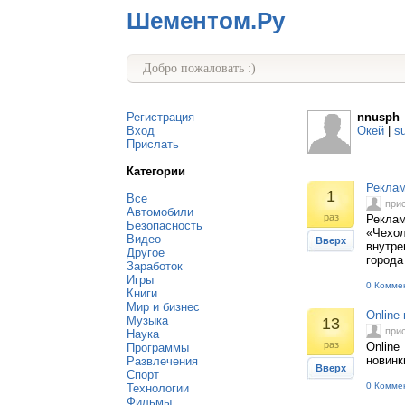
Шементом.Ру
Добро пожаловать :)
Регистрация
nnusph
Вход
Окей
|
s
Прислать
Категории
Реклам
1
Все
при
Автомобили
раз
Реклам
Безопасность
«Чехол
Видео
Вверх
внутре
Другое
города
Заработок
Игры
0 Комме
Книги
Мир и бизнес
Online
Музыка
13
при
Наука
раз
Online
Программы
новин
Развлечения
Вверх
Спорт
0 Комме
Технологии
Фильмы