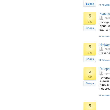
Вверх
0 Комме
Красно
5
при
раз
Городс
Красно
Вверх
карта,
0 Комме
Нифдуг
5
при
раз
Развле
Вверх
0 Комме
Генера
5
при
раз
Генера
Alawar
Вверх
любых 
новым.
0 Комме
5