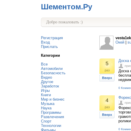
Шементом.Ру
Добро пожаловать :)
Регистрация
vesta1e
Вход
Окей
|
s
Прислать
Категории
Доска 
5
Все
при
Автомобили
раз
Доска 
Безопасность
беспла
Видео
Вверх
недвиж
Другое
Заработок
0 Комме
Игры
Книги
Форекс
Мир и бизнес
4
при
Музыка
раз
Форекс
Наука
торгов
Программы
Вверх
грамот
Развлечения
ролики
Спорт
Технологии
0 Комме
Фильмы