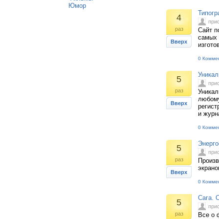
Юмор
Типогр
4
при
раз
Сайт п
самых 
Вверх
изгото
0 Комме
Уникал
5
при
раз
Уникал
любому
Вверх
регист
и журн
0 Комме
Энерго
5
при
раз
Произв
экрано
Вверх
0 Комме
Сага. 
5
при
раз
Все о 