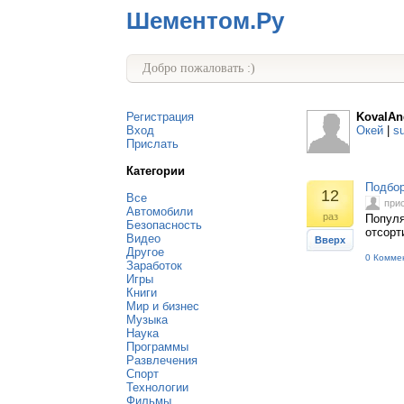
Шементом.Ру
Добро пожаловать :)
Регистрация
KovalAn
Вход
Окей
|
s
Прислать
Категории
Подбор
12
Все
при
Автомобили
раз
Популя
Безопасность
отсорт
Видео
Вверх
Другое
0 Комме
Заработок
Игры
Книги
Мир и бизнес
Музыка
Наука
Программы
Развлечения
Спорт
Технологии
Фильмы