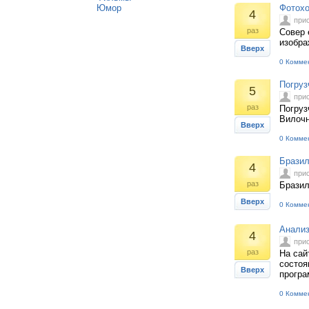
Юмор
Фотохо
4
при
раз
Совер 
изобра
Вверх
0 Комме
Погруз
5
при
раз
Погруз
Вилочн
Вверх
0 Комме
Бразил
4
при
раз
Бразил
Вверх
0 Комме
Анализ
4
при
раз
На сай
состоя
Вверх
програ
0 Комме