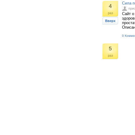
Сила п
4
при
раз
Сайт о
здоров
Вверх
проста
Описан
0 Комме
5
раз