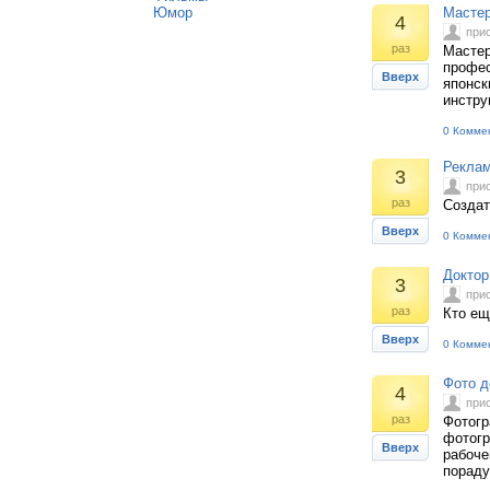
Юмор
Мастер
4
при
раз
Мастер
профес
Вверх
японск
инстру
0 Комме
Реклам
3
при
раз
Создат
Вверх
0 Комме
Доктор 
3
при
раз
Кто ещ
Вверх
0 Комме
Фото д
4
при
раз
Фотогр
фотогр
Вверх
рабоче
пораду