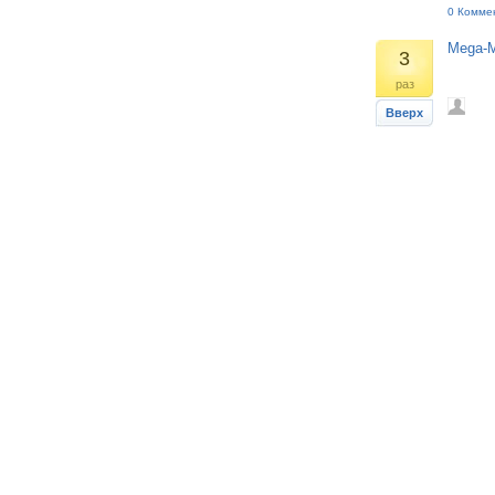
0 Комме
Mega-M
3
раз
Вверх