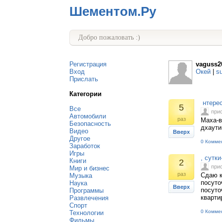
Шементом.Ру
Добро пожаловать :)
Регистрация
vaguss2
Вход
Окей
|
s
Прислать
Категории
нтерес
5
Все
при
Автомобили
раз
Маха-в
Безопасность
дхаути
Видео
Вверх
Другое
0 Комме
Заработок
Игры
, сутк
Книги
2
при
Мир и бизнес
раз
Сдаю к
Музыка
посуто
Наука
Вверх
посуто
Программы
кварти
Развлечения
Спорт
0 Комме
Технологии
Фильмы