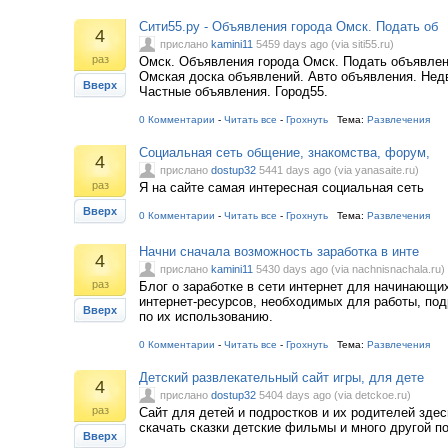
Сити55.ру - Объявления города Омск. Подать об
4
прислано
kamini11
5459 days ago (via siti55.ru)
раз
Омск. Объявления города Омск. Подать объявлен
Омская доска объявлений. Авто объявления. Не
Вверх
Частные объявления. Город55.
0 Комментарии
-
Читать все
-
Грохнуть
Тема:
Развлечения
Социальная сеть общение, знакомства, форум,
4
прислано
dostup32
5441 days ago (via yanasaite.ru)
раз
Я на сайте самая интересная социальная сеть
Вверх
0 Комментарии
-
Читать все
-
Грохнуть
Тема:
Развлечения
Начни сначала возможность заработка в инте
4
прислано
kamini11
5430 days ago (via nachnisnachala.ru)
раз
Блог о заработке в сети интернет для начинающи
интернет-ресурсов, необходимых для работы, по
Вверх
по их использованию.
0 Комментарии
-
Читать все
-
Грохнуть
Тема:
Развлечения
Детский развлекательный сайт игры, для дете
4
прислано
dostup32
5404 days ago (via detckoe.ru)
раз
Сайт для детей и подростков и их родителей зде
скачать сказки детские фильмы и много другой 
Вверх