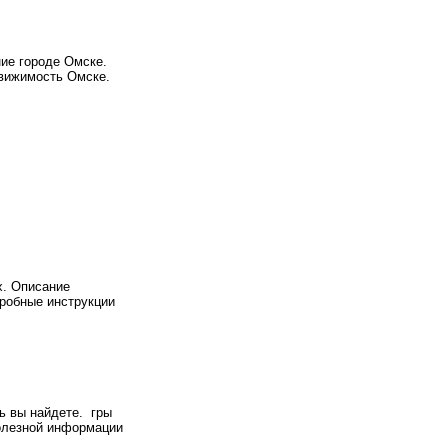
ие городе Омске.
движимость Омске.
х. Описание
дробные инструкции
сь вы найдете. гры
полезной информации