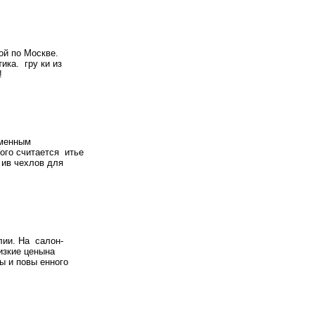
ой по Москве.
ика. гру ки из
!
менным
ого считается итье
 ив чехлов для
лии. На салон-
изкие ценына
ы и повы енного