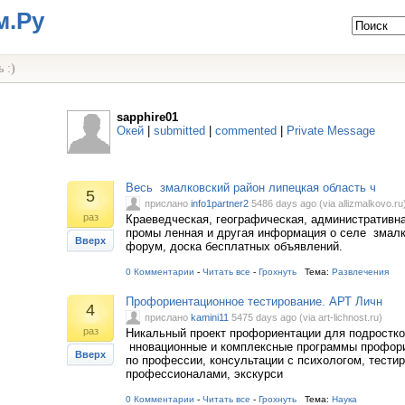
м.Ру
 :)
sapphire01
Окей
|
submitted
|
commented
|
Private Message
Весь змалковский район липецкая область ч
5
прислано
info1partner2
5486 days ago (via allizmalkovo.ru
раз
Краеведческая, географическая, административна
промы ленная и другая информация о селе змалк
Вверх
форум, доска бесплатных объявлений.
0 Комментарии
-
Читать все
-
Грохнуть
Тема:
Развлечения
Профориентационное тестирование. АРТ Личн
4
прислано
kamini11
5475 days ago (via art-lichnost.ru)
раз
Никальный проект профориентации для подростков
нновационные и комплексные программы профори
Вверх
по профессии, консультации с психологом, тестир
профессионалами, экскурси
0 Комментарии
-
Читать все
-
Грохнуть
Тема:
Наука