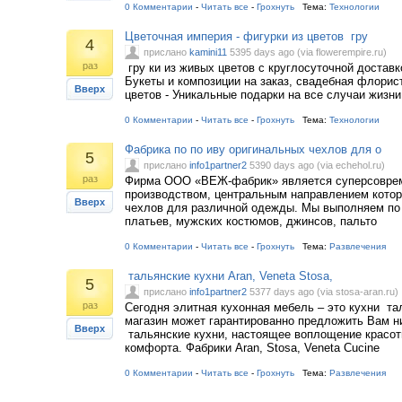
0 Комментарии
-
Читать все
-
Грохнуть
Тема:
Технологии
Цветочная империя - фигурки из цветов гру
4
прислано
kamini11
5395 days ago (via flowerempire.ru)
раз
гру ки из живых цветов с круглосуточной доставк
Букеты и композиции на заказ, свадебная флорист
Вверх
цветов - Уникальные подарки на все случаи жизни
0 Комментарии
-
Читать все
-
Грохнуть
Тема:
Технологии
Фабрика по по иву оригинальных чехлов для о
5
прислано
info1partner2
5390 days ago (via echehol.ru)
раз
Фирма ООО «ВЕЖ-фабрик» является суперсовре
производством, центральным направлением котор
Вверх
чехлов для различной одежды. Мы выполняем по
платьев, мужских костюмов, джинсов, пальто
0 Комментарии
-
Читать все
-
Грохнуть
Тема:
Развлечения
тальянские кухни Aran, Veneta Stosa,
5
прислано
info1partner2
5377 days ago (via stosa-aran.ru)
раз
Сегодня элитная кухонная мебель – это кухни та
магазин может гарантированно предложить Вам н
Вверх
тальянские кухни, настоящее воплощение красот
комфорта. Фабрики Aran, Stosa, Veneta Cucine
0 Комментарии
-
Читать все
-
Грохнуть
Тема:
Развлечения