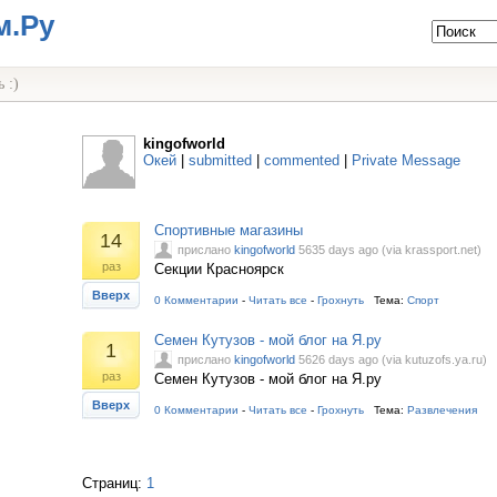
м.Ру
 :)
kingofworld
Окей
|
submitted
|
commented
|
Private Message
Спортивные мaгaзины
14
прислано
kingofworld
5635 days ago (via krassport.net)
раз
Секции Красноярск
Вверх
0 Комментарии
-
Читать все
-
Грохнуть
Тема:
Спорт
Семен Кутузов - мой блог на Я.ру
1
прислано
kingofworld
5626 days ago (via kutuzofs.ya.ru)
раз
Семен Кутузов - мой блог на Я.ру
Вверх
0 Комментарии
-
Читать все
-
Грохнуть
Тема:
Развлечения
Страниц:
1