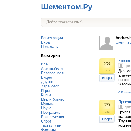
Шементом.Ру
Добро пожаловать :)
Регистрация
Andrewb
Вход
Окей
|
s
Прислать
Категории
Крепеж
23
Все
при
Автомобили
раз
Для мо
Безопасность
элемен
Видео
Вверх
винтов
Другое
Фасонн
Заработок
Игры
0 Комме
Книги
Мир и бизнес
Произв
Музыка
29
при
Наука
раз
Группа
Программы
матери
Развлечения
Вверх
'Групп
Спорт
компле
Технологии
Фильмы