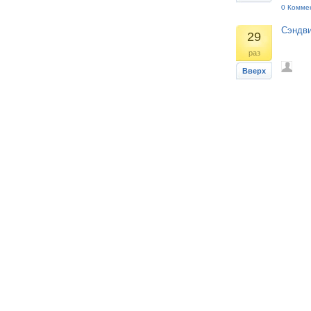
0 Комме
Сэндви
29
раз
Вверх