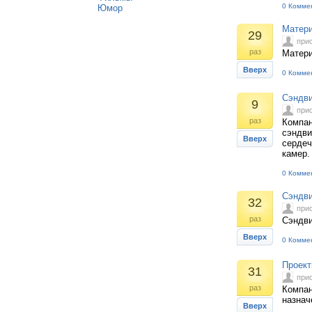
0 Комме
Юмор
Матери
29
при
раз
Матери
Вверх
0 Комме
Сэндви
9
при
раз
Компан
сэндви
Вверх
сердеч
камер.
0 Комме
Сэндви
32
при
раз
Сэндви
Вверх
0 Комме
Проект
31
при
раз
Компан
назнач
Вверх