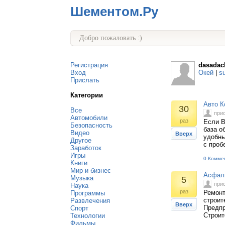
Шементом.Ру
Добро пожаловать :)
Регистрация
dasadac
Вход
Окей
|
s
Прислать
Категории
Авто К
30
Все
при
Автомобили
раз
Если В
Безопасность
база о
Видео
Вверх
удобны
Другое
с проб
Заработок
Игры
0 Комме
Книги
Мир и бизнес
Асфаль
Музыка
5
при
Наука
раз
Ремонт
Программы
строит
Развлечения
Вверх
Предпр
Спорт
Строит
Технологии
Фильмы