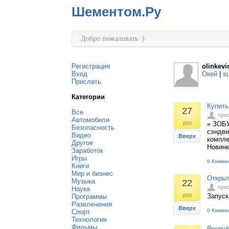
Шементом.Ру
Добро пожаловать :)
Регистрация
olinkevi
Вход
Окей
|
s
Прислать
Категории
Купить
27
Все
при
Автомобили
раз
« ЗОБУ
Безопасность
сэндви
Видео
Вверх
компле
Другое
Новинк
Заработок
Игры
0 Комме
Книги
Мир и бизнес
Открыт
Музыка
22
при
Наука
раз
Запуск
Программы
Развлечения
Вверх
0 Комме
Спорт
Технологии
Фильмы
Респуб