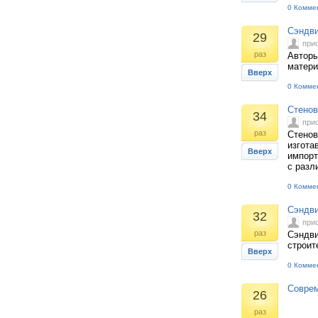
0 Комме
Сэндви
29
при
раз
Авторы
матери
Вверх
0 Комме
Стенов
34
при
раз
Стенов
изгота
Вверх
импорт
с разл
0 Комме
Сэндви
32
при
раз
Сэндви
строит
Вверх
0 Комме
Соврем
26
раз