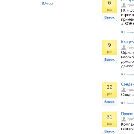
6
Юмор
при
раз
ГК « З
строит
Вверх
примен
« ЗОБУ
0 Комме
Канцто
9
при
раз
Офисна
необхо
Вверх
дома о
двигае
0 Комме
Сэндви
32
при
раз
Сэндви
Вверх
0 Комме
Проект
31
при
раз
Компан
назнач
Вверх