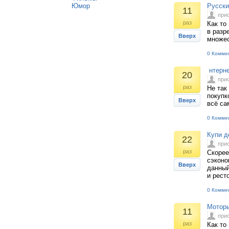
Юмор
Русски
11
при
раз
Как то
в разр
Вверх
множес
0 Комме
нтерне
20
при
раз
Не так
покупк
Вверх
всё са
0 Комме
Купи д
22
при
раз
Скорее
сэконо
Вверх
данный
и рест
0 Комме
Моторы
11
при
раз
Как то