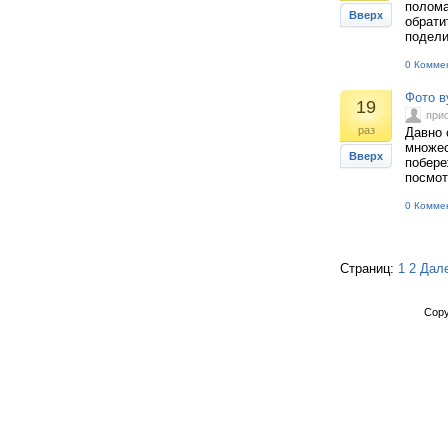
полома
Вверх
обрати
подели
0 Комме
Фото в
19
при
раз
Давно 
множес
Вверх
побере
посмот
0 Комме
Страниц:
1
2
Дал
Copy