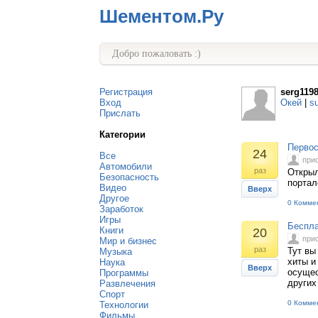
Шементом.Ру
Добро пожаловать :)
Регистрация
serg119
Вход
Окей
|
s
Прислать
Категории
Первос
24
Все
при
Автомобили
раз
Открыл
Безопасность
портал
Видео
Вверх
Другое
0 Комме
Заработок
Игры
Беспла
Книги
20
при
Мир и бизнес
раз
Тут вы
Музыка
хиты и
Наука
Вверх
осущес
Программы
других
Развлечения
Спорт
0 Комме
Технологии
Фильмы