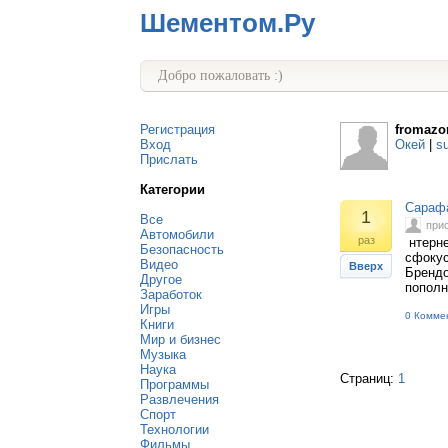
Шементом.Ру
Добро пожаловать :)
Регистрация
fromazo
Вход
Окей
|
s
Прислать
Категории
Сарафа
1
Все
при
Автомобили
раз
нтерне
Безопасность
сфокус
Видео
Вверх
Брендо
Другое
пополн
Заработок
Игры
0 Комме
Книги
Мир и бизнес
Музыка
Наука
Страниц:
1
Программы
Развлечения
Спорт
Технологии
Фильмы