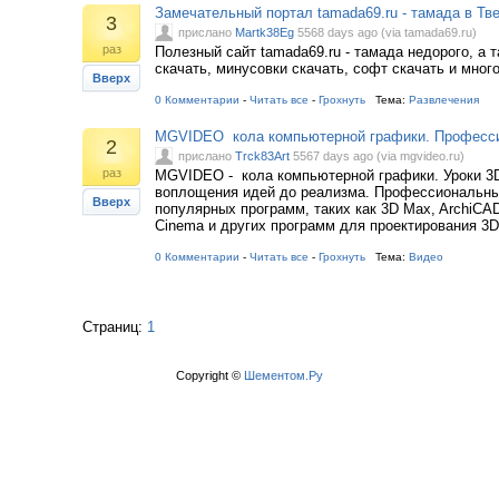
Замечательный портал tamada69.ru - тамада в Тв
3
прислано
Martk38Eg
5568 days ago (via tamada69.ru)
раз
Полезный сайт tamada69.ru - тамада недорого, а 
скачать, минусовки скачать, софт скачать и мног
Вверх
0 Комментарии
-
Читать все
-
Грохнуть
Тема:
Развлечения
MGVIDEO кола компьютерной графики. Професс
2
прислано
Trck83Art
5567 days ago (via mgvideo.ru)
раз
MGVIDEO - кола компьютерной графики. Уроки 3
воплощения идей до реализма. Профессиональн
Вверх
популярных программ, таких как 3D Max, ArchiCA
Cinema и других программ для проектирования 3D
0 Комментарии
-
Читать все
-
Грохнуть
Тема:
Видео
Страниц:
1
Copyright ©
Шементом.Ру