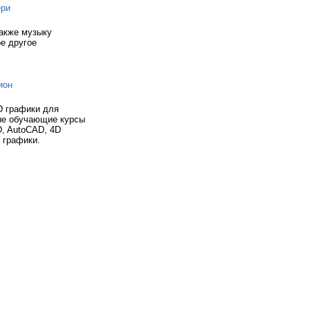
ери
также музыку
ое другое
ион
D графики для
ые обучающие курсы
D, AutoCAD, 4D
 графики.