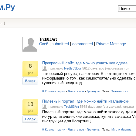
м.Ру
 :)
Trck83Art
Окей
|
submitted
|
commented
|
Private Message
Прекрасный сайт, где можно узнать как сдела
8
прислано
Nedls53Bor
5612 days ago (via gressus.ru)
раз
нтересный ресурс, на котором Вы отыщите множе
информации о том, как самостоятельно сделать 
Вверх
гусеничный вездеход.
0 Комментарии
-
Читать все
-
Грохнуть
Тема:
Технологии
Полезный портал, где можно найти итальянски
18
прислано
Trck83Art
5568 days ago (via zakvaski.org.ua)
раз
Полезный портал, где можно найти закваску для 
йогурта, итальянские закваски, купить закваски Vi
Вверх
инструкции для йогуртниц
0 Комментарии
-
Читать все
-
Грохнуть
Тема:
Мир и бизнес