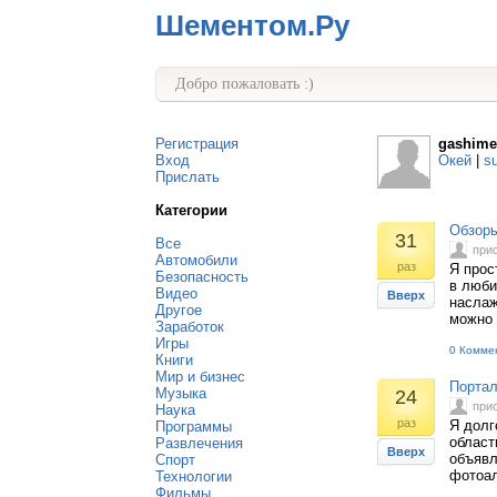
Шементом.Ру
Добро пожаловать :)
Регистрация
gashime
Вход
Окей
|
s
Прислать
Категории
Обзоры
31
Все
при
Автомобили
раз
Я прос
Безопасность
в люби
Видео
Вверх
наслаж
Другое
можно 
Заработок
Игры
0 Комме
Книги
Мир и бизнес
Портал
Музыка
24
при
Наука
раз
Я долг
Программы
област
Развлечения
Вверх
объявл
Спорт
фотоал
Технологии
Фильмы