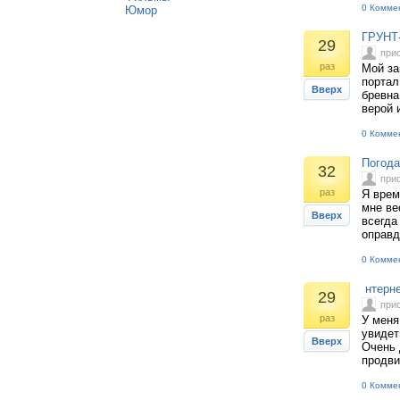
0 Комме
Юмор
ГРУНТ
29
при
раз
Мой за
портал
Вверх
бревна
верой 
0 Комме
Погода
32
при
раз
Я врем
мне ве
Вверх
всегда
оправд
0 Комме
нтерне
29
при
раз
У меня
увидет
Вверх
Очень 
продви
0 Комме