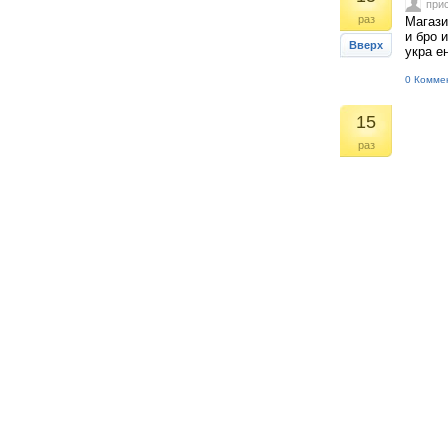
при
раз
Магази
и бро 
Вверх
укра е
0 Комме
15
раз