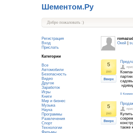
Шементом.Ру
Добро пожаловать :)
Регистрация
romazu
Вход
Окей
|
s
Прислать
Категории
Предла
5
Все
при
Автомобили
раз
Компан
Безопасность
партии
Видео
Вверх
садовы
Другое
ндивид
Заработок
Игры
0 Комме
Книги
Мир и бизнес
Продаж
Музыка
5
при
Наука
раз
Купить
Программы
соврем
Развлечения
Вверх
констр
Спорт
также 
Технологии
Фильмы