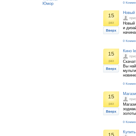
0 Комме
Юмор
Новый 
15
при
раз
Новый 
и диза
Вверх
начина
0 Комме
Кино le
15
при
раз
Скачат
Вы най
Вверх
мульти
новинк
0 Комме
Магази
15
при
раз
Магази
зодиак
Вверх
золоты
0 Комме
Купить
15