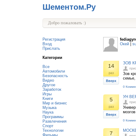
Шементом.Ру
Добро пожаловать :)
Регистрация
fediagyr
Вход
Окей
|
s
Прислать
Категории
ЗОВ К
14
Все
при
Автомобили
раз
Зов кр
Безопасность
семье,
Видео
Вверх
Другое
0 Комме
Заработок
Игры
УН ВЕ
Книги
5
при
Мир и бизнес
раз
Универ
Музыка
мозгов
Наука
Вверх
Программы
0 Комме
Развлечения
Спорт
Технологии
МОСКВ
7
Фильмы
при