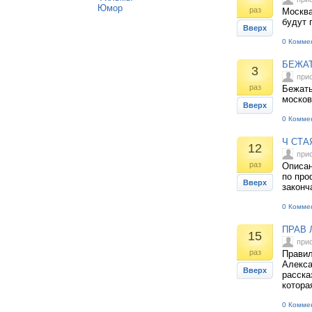
Юмор
раз
Москва
будут 
Вверх
0 Комме
БЕЖАТ
3
при
раз
Бежать
москов
Вверх
0 Комме
Ч СТА
12
при
раз
Описан
по про
Вверх
законч
0 Комме
ПРАВ 
15
при
раз
Правил
Алекса
Вверх
расска
котора
0 Комме