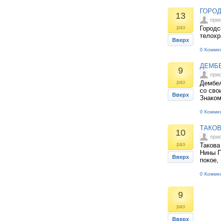
ГОРОД
13
при
раз
Городс
телохр
Вверх
0 Комме
ДЕМБЕ
9
при
раз
Дембел
со сво
Вверх
Знаком
0 Комме
ТАКОВ
10
при
раз
Такова
Нины П
Вверх
покое,
0 Комме
9
раз
Вверх