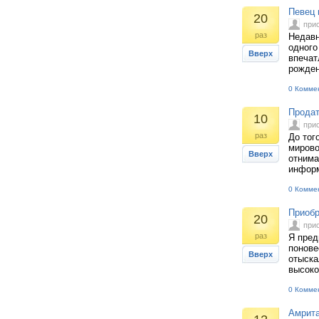
Певец 
20
при
раз
Недавн
одного
Вверх
впечат
рожден
0 Комме
Продат
10
при
раз
До тог
мирово
Вверх
отнима
информ
0 Комме
Приобр
20
при
раз
Я пред
понове
Вверх
отыска
высоко
0 Комме
Амрита