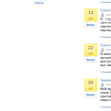
0 Комме
Юмор
Скачат
13
при
раз
Я - ст
того ч
Вверх
портал
научны
0 Комме
Скачат
22
при
раз
Я мног
музыка
Вверх
выступ
выс ем
0 Комме
Заказа
20
при
раз
Мой бр
очень 
Вверх
пригла
извест
0 Комме