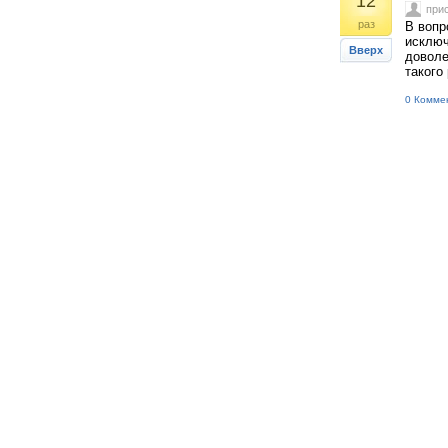
12
при
раз
В вопр
исключ
Вверх
доволе
такого
0 Комме