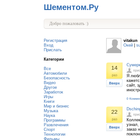
Шементом.Ру
Добро пожаловать :)
Регистрация
vitakun
Вход
Окей
|
s
Прислать
Категории
Сумерк
14
Все
при
Автомобили
раз
Я любл
Безопасность
кажетс
Видео
Вверх
сайт, 
Другое
иностр
Заработок
Игры
0 Комме
Книги
Мир и бизнес
Dschin
Музыка
22
при
Наука
раз
Коллек
Программы
узнал,
Развлечения
Вверх
заказ 
Спорт
поклон
Технологии
Фильмы