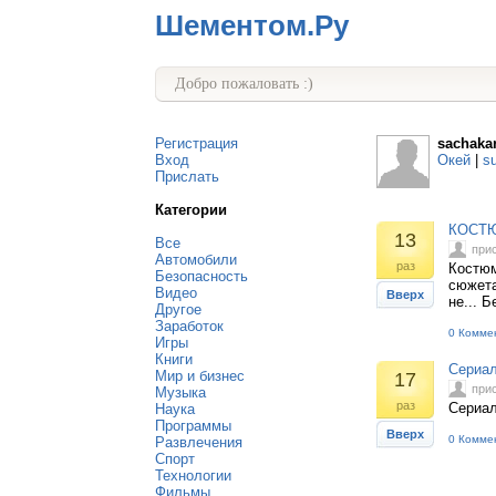
Шементом.Ру
Добро пожаловать :)
Регистрация
sachakar
Вход
Окей
|
s
Прислать
Категории
КОСТЮ
13
Все
при
Автомобили
раз
Костюм
Безопасность
сюжета
Видео
Вверх
не... 
Другое
Заработок
0 Комме
Игры
Книги
Сериа
Мир и бизнес
17
при
Музыка
раз
Сериа
Наука
Программы
Вверх
0 Комме
Развлечения
Спорт
Технологии
Фильмы