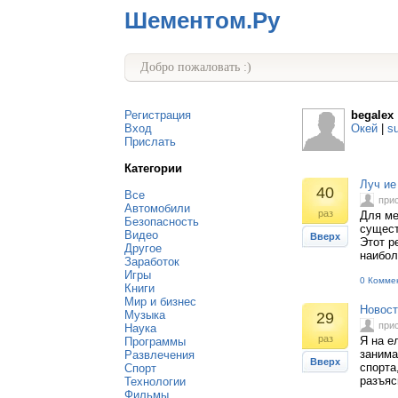
Шементом.Ру
Добро пожаловать :)
Регистрация
begalex
Вход
Окей
|
s
Прислать
Категории
Луч ие
40
Все
при
Автомобили
раз
Для ме
Безопасность
сущест
Видео
Вверх
Этот р
Другое
наибо
Заработок
Игры
0 Комме
Книги
Мир и бизнес
Новост
Музыка
29
при
Наука
раз
Я на е
Программы
занима
Развлечения
Вверх
спорта
Спорт
разъяс
Технологии
Фильмы