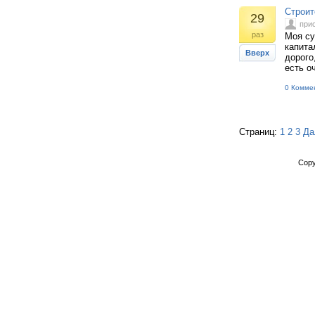
Строит
29
при
раз
Моя су
капита
Вверх
дорого
есть о
0 Комме
Страниц:
1
2
3
Да
Copy