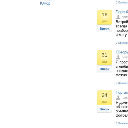
0 Комме
Юмор
Первый
16
при
раз
Встрой
всегда
Вверх
прибор
я могу
0 Комме
Обзоры
31
при
раз
Я прос
в люби
Вверх
наслаж
можно 
0 Комме
Портал
24
при
раз
Я долг
област
Вверх
объявл
фотоал
0 Комме