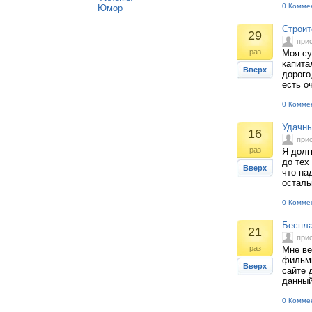
0 Комме
Юмор
Строит
29
при
раз
Моя су
капита
Вверх
дорого
есть о
0 Комме
Удачны
16
при
раз
Я долг
до тех
Вверх
что на
осталь
0 Комме
Беспла
21
при
раз
Мне ве
фильмы
Вверх
сайте 
данный
0 Комме