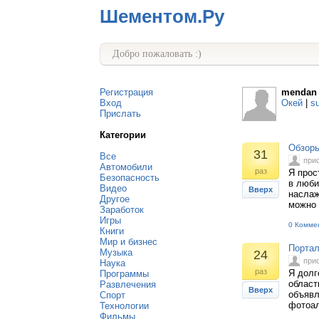
Шементом.Ру
Добро пожаловать :)
Регистрация
mendan
Вход
Окей
|
s
Прислать
Категории
Обзоры
31
Все
при
Автомобили
раз
Я прос
Безопасность
в люби
Видео
Вверх
наслаж
Другое
можно 
Заработок
Игры
0 Комме
Книги
Мир и бизнес
Портал
Музыка
24
при
Наука
раз
Я долг
Программы
област
Развлечения
Вверх
объявл
Спорт
фотоал
Технологии
Фильмы