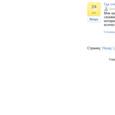
Где от
24
при
раз
Мне кр
своими
Вверх
интере
всячес
0 Комме
Страниц:
Назад
1
Copy