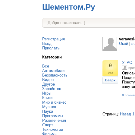
Шементом.Ру
Добро пожаловать :)
Регистрация
veravesl
Вход
Окей
|
s
Прислать
Категории
УГРО.
9
Все
при
Автомобили
раз
Описан
Безопасность
Продол
Видео
Вверх
Престу
Другое
запута
Заработок
Игры
0 Комме
Книги
Мир и бизнес
Музыка
Наука
Страниц:
Назад
1
Программы
Развлечения
Спорт
Технологии
Фильмы