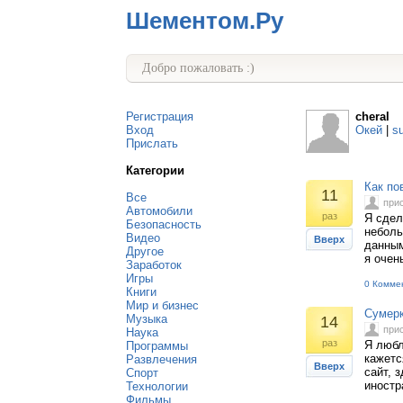
Шементом.Ру
Добро пожаловать :)
Регистрация
cheral
Вход
Окей
|
s
Прислать
Категории
Как по
11
Все
при
Автомобили
раз
Я сдел
Безопасность
неболь
Видео
Вверх
данным
Другое
я очен
Заработок
Игры
0 Комме
Книги
Мир и бизнес
Сумерк
Музыка
14
при
Наука
раз
Я любл
Программы
кажетс
Развлечения
Вверх
сайт, 
Спорт
иностр
Технологии
Фильмы