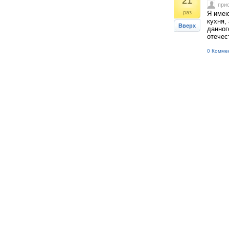
21
при
раз
Я имею
кухня,
Вверх
данног
отечес
0 Комме