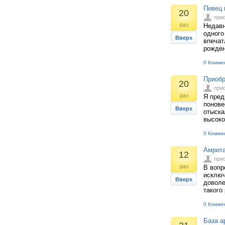
Певец 
20
при
раз
Недавн
одного
Вверх
впечат
рожден
0 Комме
Приобр
20
при
раз
Я пред
понове
Вверх
отыска
высоко
0 Комме
Амрита
12
при
раз
В вопр
исключ
Вверх
доволе
такого
0 Комме
База а