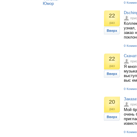
0 Комме
Юмор
Dschin
22
при
раз
Коллек
узнал,
Вверх
заказ 
поклон
0 Комме
Скачат
22
при
раз
Я мног
музыка
Вверх
выступ
выс ем
0 Комме
Заказа
20
при
раз
Мой бр
очень 
Вверх
пригла
извест
0 Комме