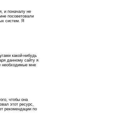
, и поначалу не
 мне посоветовали
ых систем. Я
угами какой-нибудь
аря данному сайту я
е необходимые мне
ого, чтобы она
овал этот ресурс,
ет рекомендации по