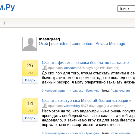
м.Ру
 :)
mastrgreeg
Окей
|
submitted
|
commented
|
Private Message
Скачать фильмы новинки бесплатно на высоко
26
прислано
leonisum
5378 days ago (via lfiles.net)
раз
До сих пор для того, чтобы отыскать утилиты в се
было тратить много времени, однако последнее вр
Вверх
данный ресурс, я могу оперативно закачать нужн
0 Комментарии
-
Читать все
-
Грохнуть
Тема:
Развлечения
Скачать текстурпаки Minecraft без регистрации и
14
прислано
valermikhiy
5377 days ago (via webcoz.ru)
раз
Несмотря на то, что видеоигры ныне очень попул
проводить свободный час за консолью, а чтоб игр
Вверх
надоедало, я закачиваю игру ки для sega dreamca
портале, мне и ассортимент, и качественн
0 Комментарии
-
Читать все
-
Грохнуть
Тема:
Развлечения