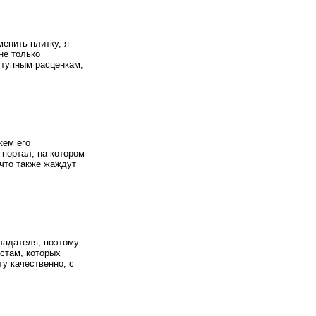
менить плитку, я
 не только
ступным расценкам,
кем его
-портал, на котором
что также жаждут
бладателя, поэтому
стам, которых
у качественно, с