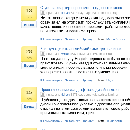
Отделка квартир евроремонт недорого в моск
13
прислано
tishan
5374 days ago (via remontlab.ru)
раз
Не так давно, когда у меня дома надобно было за
сразу за ел на этот сайт, поскольку эта компания
Вверх
качественно и оперативно проводит работы по до
но и помогает избрать материал
0 Комментарии
-
Читать все
-
Грохнуть
Тема:
Мир и бизнес
Как луч е учить английский язык для начинаю
28
прислано
wiruec
5374 days ago (via mafor.ru)
раз
Я не так давно учу English, однако мне было не с 
практиковать. 7 дней назад я отыскал данный web
Вверх
можно онлайн переписываться с иными юзерами, 
усовер енствовать собственные умения в о
0 Комментарии
-
Читать все
-
Грохнуть
Тема:
Наука
Проектирование ланд афтного дизайна де ев
15
прислано
tishan
5373 days ago (via palitra-land.ru)
раз
Я убежден, что дом - визитная карточка своего о
дизайн околодомного участка я доверил специали
Вверх
отыскал на этом сайте, они выполняют свою работ
оригинальным видением, присл
0 Комментарии
-
Читать все
-
Грохнуть
Тема:
Технологии