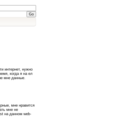
ти интернет, нужно
емя, когда я на ел
ые мне данные.
ярные, мне нравится
ать мне не
st на данном web-