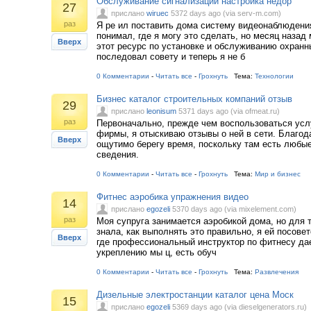
Обслуживание сигнализаций настройка недор
27
прислано
wiruec
5372 days ago (via serv-m.com)
раз
Я ре ил поставить дома систему видеонаблюдения
понимал, где я могу это сделать, но месяц назад
Вверх
этот ресурс по установке и обслуживанию охранн
последовал совету и теперь я не б
0 Комментарии
-
Читать все
-
Грохнуть
Тема:
Технологии
Бизнес каталог строительных компаний отзыв
29
прислано
leonisum
5371 days ago (via ofmeat.ru)
раз
Первоначально, прежде чем воспользоваться усл
фирмы, я отыскиваю отзывы о ней в сети. Благод
Вверх
ощутимо берегу время, поскольку там есть любы
сведения.
0 Комментарии
-
Читать все
-
Грохнуть
Тема:
Мир и бизнес
Фитнес аэробика упражнения видео
14
прислано
egozeli
5370 days ago (via mixelement.com)
раз
Моя супруга занимается аэробикой дома, но для т
знала, как выполнять это правильно, я ей посовет
Вверх
где профессиональный инструктор по фитнесу да
укреплению мы ц, есть обуч
0 Комментарии
-
Читать все
-
Грохнуть
Тема:
Развлечения
Дизельные электростанции каталог цена Моск
15
прислано
egozeli
5369 days ago (via dieselgenerators.ru)