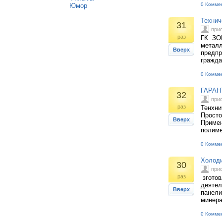
0 Комме
Юмор
Технич
31
при
раз
ГК ЗОБ
металл
Вверх
предпр
гражда
0 Комме
ГАРАН
32
при
раз
Тенхни
Просто
Вверх
Примен
полиме
0 Комме
Холоди
30
при
раз
зготов
деятел
Вверх
панели
минера
0 Комме