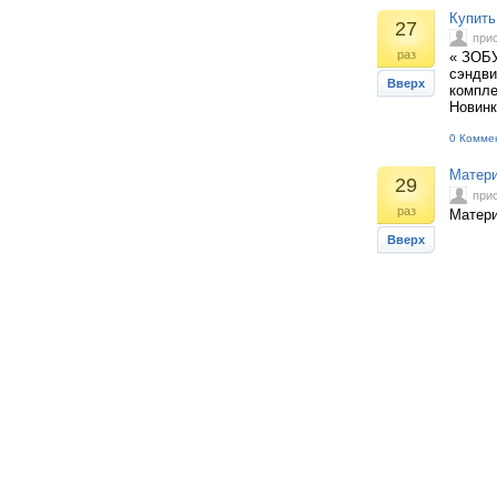
Купить
27
при
раз
« ЗОБУ
сэндви
Вверх
компле
Новинк
0 Комме
Матери
29
при
раз
Матери
Вверх