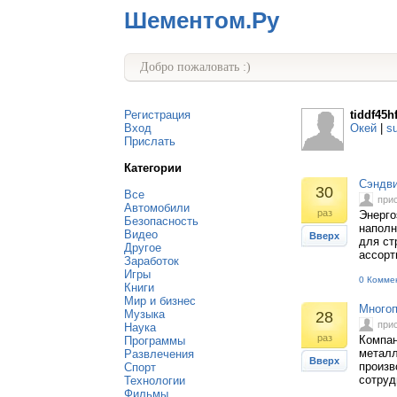
Шементом.Ру
Добро пожаловать :)
Регистрация
tiddf45h
Вход
Окей
|
s
Прислать
Категории
Сэндви
30
Все
при
Автомобили
раз
Энерго
Безопасность
наполн
Видео
Вверх
для ст
Другое
ассорт
Заработок
Игры
0 Комме
Книги
Мир и бизнес
Многоп
Музыка
28
при
Наука
раз
Компан
Программы
металл
Развлечения
Вверх
произв
Спорт
сотруд
Технологии
Фильмы