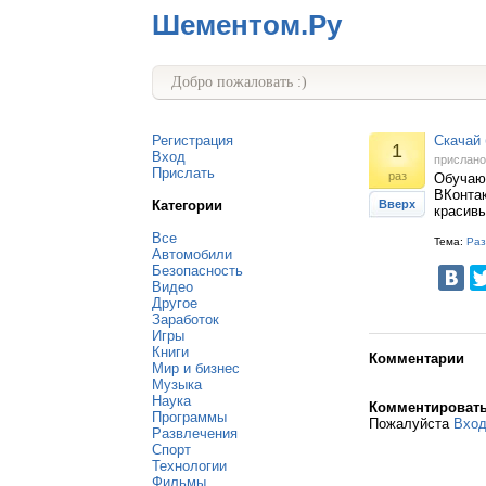
Шементом.Ру
Добро пожаловать :)
Регистрация
Скачай 
1
Вход
прислан
Прислать
раз
Обучающ
ВКонтак
Категории
Вверх
красивы
Все
Тема:
Раз
Автомобили
Безопасность
Видео
Другое
Заработок
Игры
Книги
Комментарии
Мир и бизнес
Музыка
Наука
Комментироват
Программы
Пожалуйста
Вхо
Развлечения
Спорт
Технологии
Фильмы