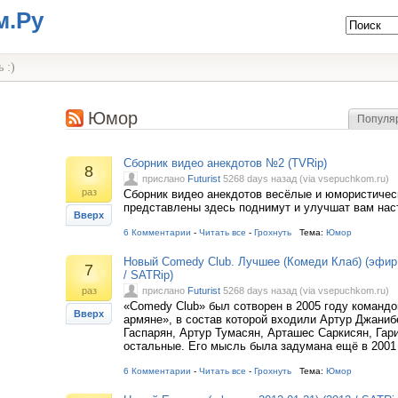
м.Ру
 :)
Юмор
Популя
Сборник видео анекдотов №2 (TVRip)
8
прислано
Futurist
5268 days назад (via vsepuchkom.ru)
раз
Сборник видео анекдотов весёлые и юмористиче
представлены здесь поднимут и улучшат вам нас
Вверх
6 Комментарии
-
Читать все
-
Грохнуть
Тема:
Юмор
Новый Comedy Club. Лучшее (Комеди Клаб) (эфир о
7
/ SATRip)
раз
прислано
Futurist
5268 days назад (via vsepuchkom.ru)
«Comedy Club» был сотворен в 2005 году команд
Вверх
армяне», в состав которой входили Артур Джаниб
Гаспарян, Артур Тумасян, Арташес Саркисян, Гар
остальные. Его мысль была задумана ещё в 2001
6 Комментарии
-
Читать все
-
Грохнуть
Тема:
Юмор