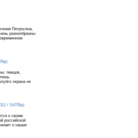
гения Петросяна,
чень разнообразны:
современном
Rip)
ны: певцов,
 лишь
олубго экрана не
012 / SATRip)
тся к своим
ой российской
минает о наших