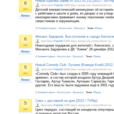
Новый Ералаш (эфир от 2012.01.21) (2012 / SATRi
8
прислано
Futurist
5268 days назад (via vsepuchkom.ru)
раз
Детский юмористический киножурнал об историях
с ребятами в школе и дома, во дворах и на улице
Вверх
кинозарисовки прививают юному поколению любов
сверстникам и окружающим.
13 Комментарии
-
Читать все
-
Грохнуть
Тема:
Юмор
Михаил Задорнов. Выступление в городе Кингисепп
6
прислано
Futurist
5268 days назад (via vsepuchkom.ru)
раз
Новогодним подарком для жителей г. Кингисепп, с
Михаила Задорнова в ДК "Химик" 28 декабря 2011 
Вверх
4 Комментарии
-
Читать все
-
Грохнуть
Тема:
Юмор
Новый Comedy Club. Лучшее (Комеди Клаб) (2012 
5
прислано
Futurist
5268 days назад (via vsepuchkom.ru)
раз
«Comedy Club» был создан в 2005 году командой
армяне», в состав которой входили Артур Джаниб
Вверх
Гаспарян, Артур Тумасян, Арташес Саркисян, Гар
другие. Его мысль была задумана ещё в 2001 году
2 Комментарии
-
Читать все
-
Грохнуть
Тема:
Юмор
Смех с доставкой на дом (2012 / TVRip)
5
прислано
Futurist
5268 days назад (via vsepuchkom.ru)
раз
Цикл передач, состоящий из концертов популярн
эстрадных артистов России.