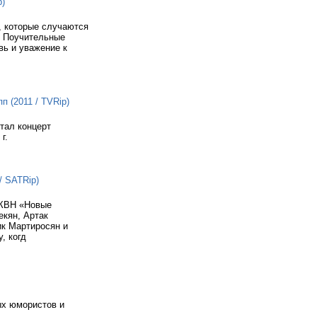
p)
, которые случаются
. Поучительные
ь и уважение к
 (2011 / TVRip)
тал концерт
г.
/ SATRip)
 КВН «Новые
екян, Артак
ик Мартиросян и
, когд
ых юмористов и