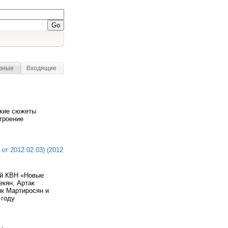
рные
Входящие
ские сюжеты
троение
т 2012.02.03) (2012
ой КВН «Новые
екян, Артак
ик Мартиросян и
 году