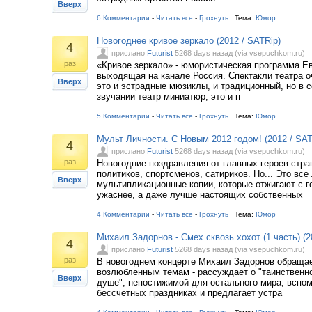
Вверх
6 Комментарии
-
Читать все
-
Грохнуть
Тема:
Юмор
Новогоднее кривое зеркало (2012 / SATRip)
4
прислано
Futurist
5268 days назад (via vsepuchkom.ru)
раз
«Кривое зеркало» - юмористическая программа Ев
выходящая на канале Россия. Спектакли театра о
Вверх
это и эстрадные мюзиклы, и традиционный, но в 
звучании театр миниатюр, это и п
5 Комментарии
-
Читать все
-
Грохнуть
Тема:
Юмор
Мульт Личности. С Новым 2012 годом! (2012 / SAT
4
прислано
Futurist
5268 days назад (via vsepuchkom.ru)
раз
Новогодние поздравления от главных героев стра
политиков, спортсменов, сатириков. Но... Это все
Вверх
мультипликационные копии, которые отжигают с г
ужаснее, а даже лучше настоящих собственных
4 Комментарии
-
Читать все
-
Грохнуть
Тема:
Юмор
Михаил Задорнов - Смех сквозь хохот (1 часть) (2
4
прислано
Futurist
5268 days назад (via vsepuchkom.ru)
раз
В новогоднем концерте Михаил Задорнов обращае
возлюбленным темам - рассуждает о "таинственн
Вверх
душе", непостижимой для остального мира, вспо
бессчетных праздниках и предлагает устра