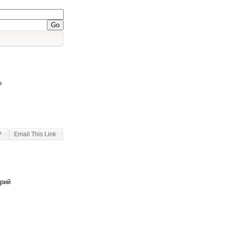
ы
?
Email This Link
арий