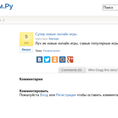
м.Ру
 :)
Супер новые онлайн игры
5
прислано
iVareqw
раз
Луч ие новые онлайн игры, самые популярные игр
Вверх
Тема:
Развлечения
Comments (0)
Who Dugg this story
Комментарии
Комментировать
Пожалуйста
Вход
или
Регистрация
чтобы оставить коммент