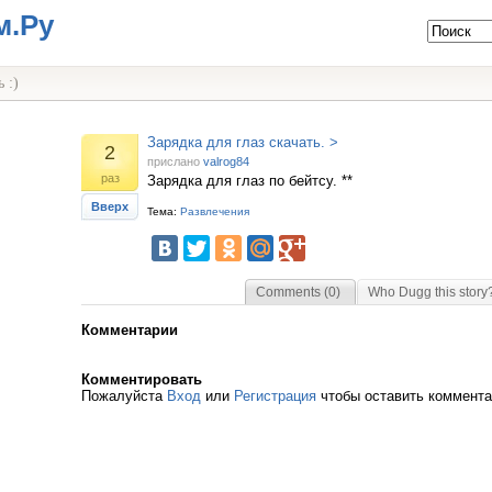
м.Ру
 :)
Зарядка для глаз скачать. >
2
прислано
valrog84
раз
Зарядка для глаз по бейтсу. **
Вверх
Тема:
Развлечения
Comments (0)
Who Dugg this story
Комментарии
Комментировать
Пожалуйста
Вход
или
Регистрация
чтобы оставить коммент