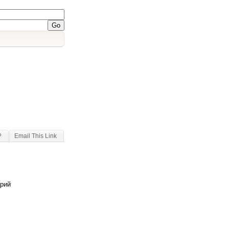
?
Email This Link
арий