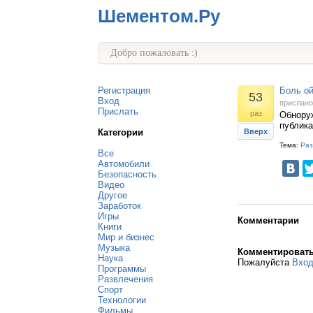
Шементом.Ру
Добро пожаловать :)
Регистрация
Боль ой
53
Вход
прислан
Прислать
раз
Обноруж
публика
Категории
Вверх
Тема:
Раз
Все
Автомобили
Безопасность
Видео
Другое
Заработок
Игры
Комментарии
Книги
Мир и бизнес
Музыка
Комментироват
Наука
Пожалуйста
Вхо
Программы
Развлечения
Спорт
Технологии
Фильмы