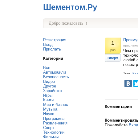
Шементом.Ру
Добро пожаловать :)
Регистрация
Преимущ
1
Вход
прислан
Прислать
раз
Чем при
техноло
Категории
Вверх
любой о
новостр
Все
Автомобили
Тема:
Раз
Безопасность
Видео
Другое
Заработок
Игры
Книги
Мир и бизнес
Комментарии
Музыка
Наука
Программы
Комментироват
Развлечения
Пожалуйста
Вхо
Спорт
Технологии
Фильмы