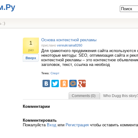
м.Ру
 :)
Основа контекстной рекламы
1
прислано
vereukraina8260
раз
Для грамотного продвижения сайта используются
некоторые методы: SEO, оптимизация сайта и рек
Вверх
контекстной рекламы – это контекстное объявление
заголовок, текст, ссылка на необход
Тема:
Спорт
Comments (0)
Who Dugg this story
Комментарии
Комментировать
Пожалуйста
Вход
или
Регистрация
чтобы оставить коммент