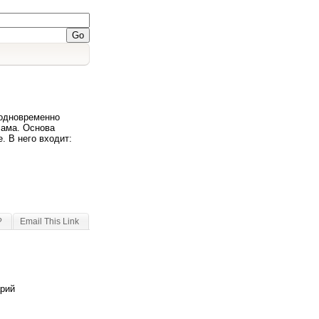
 одновременно
лама. Основа
. В него входит:
?
Email This Link
арий