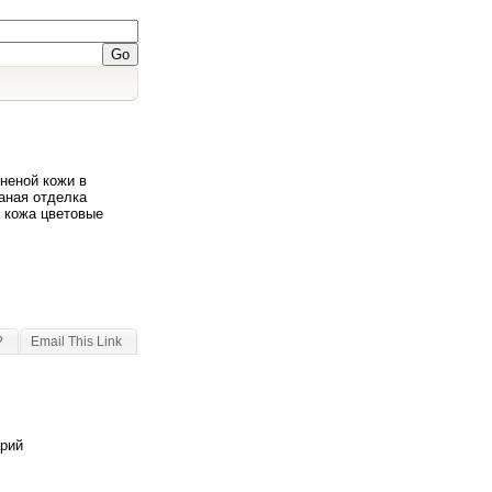
неной кожи в
аная отделка
я кожа цветовые
?
Email This Link
арий