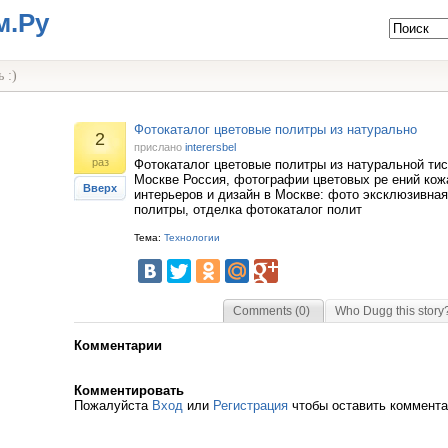
м.Ру
 :)
Фотокаталог цветовые политры из натурально
2
прислано
interersbel
раз
Фотокаталог цветовые политры из натуральной тис
Москве Россия, фотографии цветовых ре ений кож
Вверх
интерьеров и дизайн в Москве: фото эксклюзивна
политры, отделка фотокаталог полит
Тема:
Технологии
Comments (0)
Who Dugg this story
Комментарии
Комментировать
Пожалуйста
Вход
или
Регистрация
чтобы оставить коммент