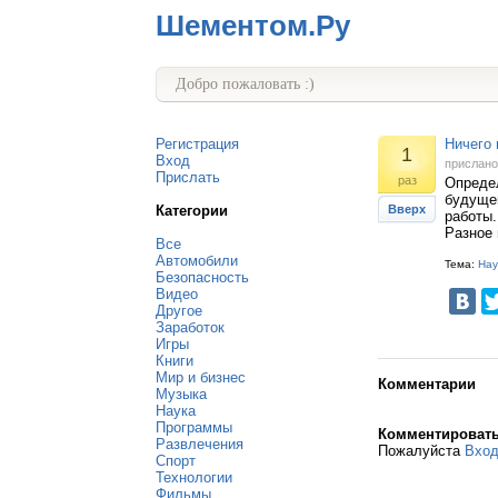
Шементом.Ру
Добро пожаловать :)
Регистрация
Ничего 
1
Вход
прислан
Прислать
раз
Опреде
будущем
Категории
Вверх
работы.
Разное 
Все
Автомобили
Тема:
Нау
Безопасность
Видео
Другое
Заработок
Игры
Книги
Мир и бизнес
Комментарии
Музыка
Наука
Программы
Комментироват
Развлечения
Пожалуйста
Вхо
Спорт
Технологии
Фильмы