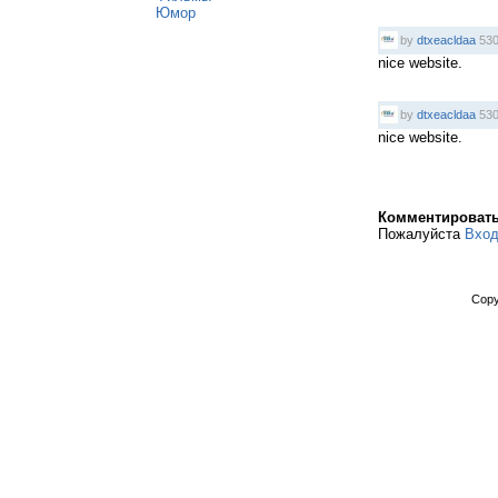
Юмор
by
dtxeacldaa
530
nice website.
by
dtxeacldaa
530
nice website.
Комментироват
Пожалуйста
Вхо
Copy