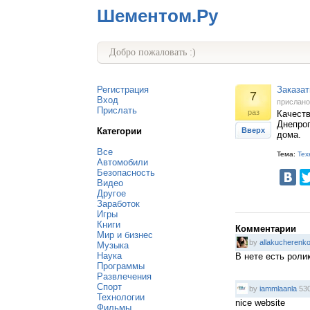
Шементом.Ру
Добро пожаловать :)
Регистрация
Заказат
7
Вход
прислан
Прислать
раз
Качест
Днепроп
Категории
Вверх
дома.
Все
Тема:
Тех
Автомобили
Безопасность
Видео
Другое
Заработок
Игры
Книги
Комментарии
Мир и бизнес
by
allakucherenk
Музыка
Наука
В нете есть роли
Программы
Развлечения
Спорт
by
iammlaanla
530
Технологии
nice website
Фильмы