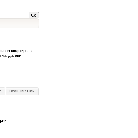
рьера квартиры в
тир, дизайн
?
Email This Link
арий