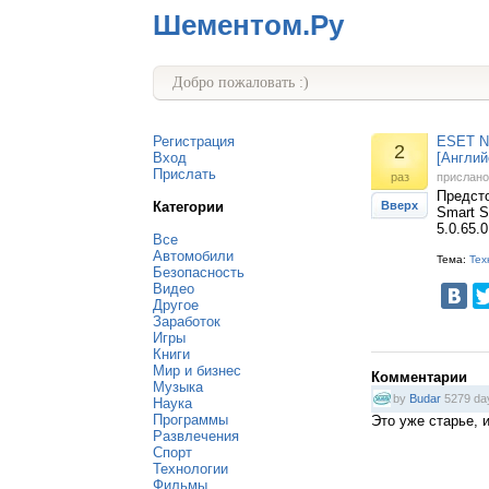
Шементом.Ру
Добро пожаловать :)
Регистрация
ESET NO
2
Вход
[Англий
Прислать
раз
прислан
Предст
Категории
Вверх
Smart S
5.0.65.
Все
Автомобили
Тема:
Тех
Безопасность
Видео
Другое
Заработок
Игры
Книги
Мир и бизнес
Комментарии
Музыка
by
Budar
5279 da
Наука
Программы
Это уже старье, 
Развлечения
Спорт
Технологии
Фильмы