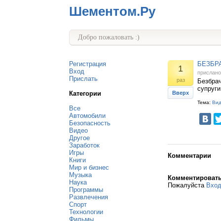
Шементом.Ру
Добро пожаловать :)
Регистрация
БЕЗБР
1
Вход
прислан
Прислать
раз
Безбрач
супруги
Категории
Вверх
Тема:
Ви
Все
Автомобили
Безопасность
Видео
Другое
Заработок
Игры
Комментарии
Книги
Мир и бизнес
Музыка
Комментироват
Наука
Пожалуйста
Вхо
Программы
Развлечения
Спорт
Технологии
Фильмы