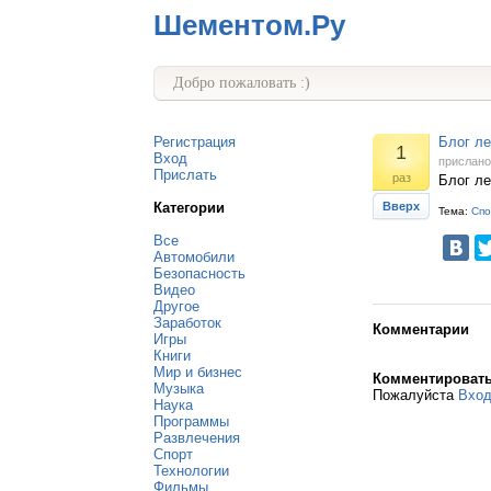
Шементом.Ру
Добро пожаловать :)
Регистрация
Блог ле
1
Вход
прислан
Прислать
раз
Блог ле
Категории
Вверх
Тема:
Спо
Все
Автомобили
Безопасность
Видео
Другое
Заработок
Комментарии
Игры
Книги
Мир и бизнес
Комментироват
Музыка
Пожалуйста
Вхо
Наука
Программы
Развлечения
Спорт
Технологии
Фильмы