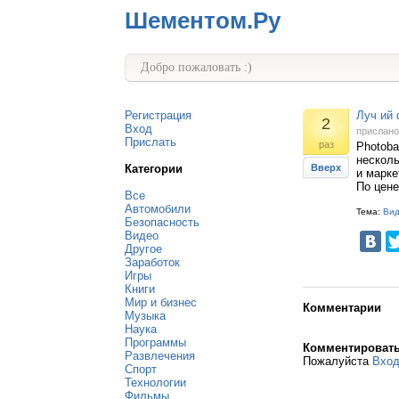
Шементом.Ру
Добро пожаловать :)
Регистрация
Луч ий
2
Вход
прислан
Прислать
раз
Photoba
несколь
Категории
Вверх
и марке
По цене
Все
Автомобили
Тема:
Ви
Безопасность
Видео
Другое
Заработок
Игры
Книги
Мир и бизнес
Комментарии
Музыка
Наука
Программы
Комментироват
Развлечения
Пожалуйста
Вхо
Спорт
Технологии
Фильмы