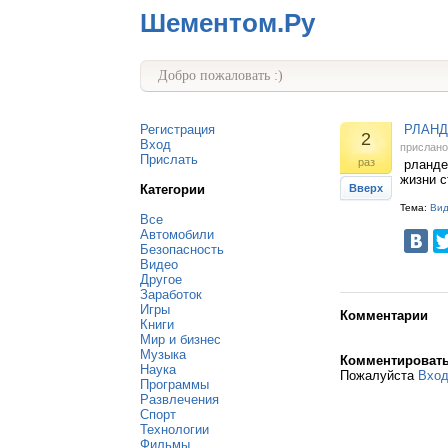
Шементом.Ру
Добро пожаловать :)
Регистрация
РЛАНД
2
Вход
прислан
Прислать
раз
рландец
жизни с
Категории
Вверх
Тема:
Ви
Все
Автомобили
Безопасность
Видео
Другое
Заработок
Игры
Комментарии
Книги
Мир и бизнес
Музыка
Комментироват
Наука
Пожалуйста
Вхо
Программы
Развлечения
Спорт
Технологии
Фильмы