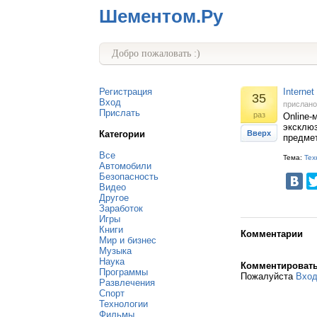
Шементом.Ру
Добро пожаловать :)
Регистрация
Interne
35
Вход
прислан
Прислать
раз
Online-
эксклюз
Категории
Вверх
предмет
Все
Тема:
Тех
Автомобили
Безопасность
Видео
Другое
Заработок
Игры
Книги
Комментарии
Мир и бизнес
Музыка
Наука
Комментироват
Программы
Пожалуйста
Вхо
Развлечения
Спорт
Технологии
Фильмы