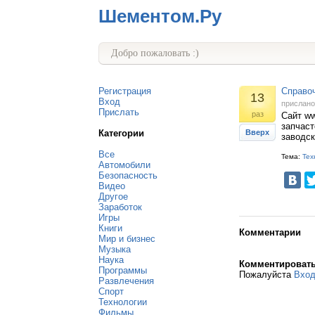
Шементом.Ру
Добро пожаловать :)
Регистрация
Справоч
13
Вход
прислан
Прислать
раз
Сайт ww
запчаст
Категории
Вверх
заводск
Все
Тема:
Тех
Автомобили
Безопасность
Видео
Другое
Заработок
Игры
Книги
Комментарии
Мир и бизнес
Музыка
Наука
Комментироват
Программы
Пожалуйста
Вхо
Развлечения
Спорт
Технологии
Фильмы