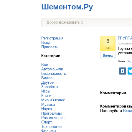
Шементом.Ру
Добро пожаловать :)
Регистрация
ГРУППА
6
Вход
прислан
Прислать
раз
Группа 
устраив
Категории
Вверх
Тема:
Ви
Все
Автомобили
Безопасность
Видео
Другое
Заработок
Игры
Комментарии
Книги
Мир и бизнес
Музыка
Комментироват
Наука
Пожалуйста
Вхо
Программы
Развлечения
Спорт
Технологии
Фильмы