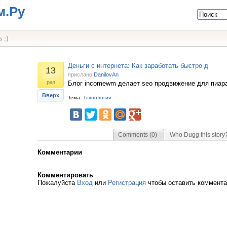
м.Ру
 :)
Деньги с интернета: Как заработать быстро д
13
прислано
DanilovAn
раз
Блог incomewm делает seo продвижение для пиара
Вверх
Тема:
Технологии
Comments (0)
Who Dugg this story
Комментарии
Комментировать
Пожалуйста
Вход
или
Регистрация
чтобы оставить коммент