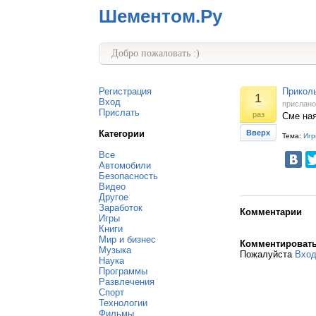
Шементом.Ру
Добро пожаловать :)
Регистрация
Приколь
1
Вход
прислан
Прислать
раз
Сме ная
Категории
Вверх
Тема:
Игр
Все
Автомобили
Безопасность
Видео
Другое
Заработок
Комментарии
Игры
Книги
Мир и бизнес
Комментироват
Музыка
Пожалуйста
Вхо
Наука
Программы
Развлечения
Спорт
Технологии
Фильмы