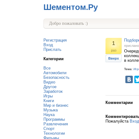
Шементом.Ру
Добро пожаловать :)
Регистрация
Подборк
1
Вход
прислан
Прислать
раз
Очередн
коллекц
Категории
Вверх
в колле
Все
Тема:
Игр
Автомобили
Безопасность
Видео
Другое
Заработок
Игры
Книги
Комментарии
Мир и бизнес
Музыка
Наука
Комментироват
Программы
Пожалуйста
Вхо
Развлечения
Спорт
Технологии
Фильмы