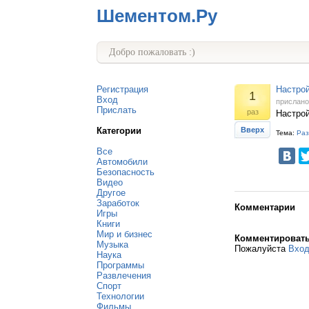
Шементом.Ру
Добро пожаловать :)
Регистрация
Настройк
1
Вход
прислан
Прислать
раз
Настройк
Категории
Вверх
Тема:
Раз
Все
Автомобили
Безопасность
Видео
Другое
Заработок
Комментарии
Игры
Книги
Мир и бизнес
Комментироват
Музыка
Пожалуйста
Вхо
Наука
Программы
Развлечения
Спорт
Технологии
Фильмы